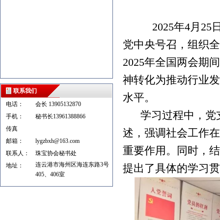
2025
年
4
月
25
党中央号召，组织全
2025
年全国两会期间
神转化为推动行业发
联系我们
水平。
电话：
会长 13905132870
学习过程中，党
手机：
秘书长13961388866
传真
述，强调社会工作在
邮箱：
lygzbxh@163.com
重要作用。同时，结
联系人：
珠宝协会秘书处
连云港市海州区海连东路3号
地址：
提出了具体的学习贯
405、406室